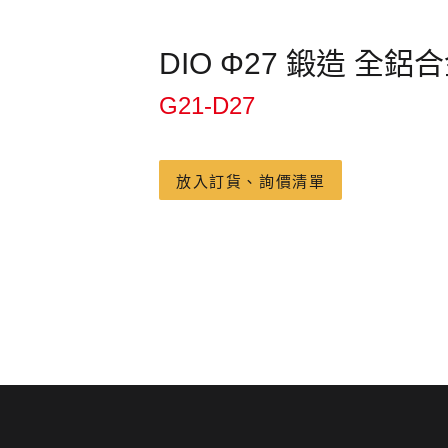
DIO Φ27 鍛造 全鋁
G21-D27
放入訂貨、詢價清單