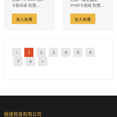
卡鉗吊座 對應
PH80卡鉗組 對應碟
267m/m碟盤-黑
盤200m/m-RS
加入詢價
加入詢價
1
2
3
4
5
6
7
8
極速貿易有限公司