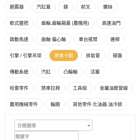
避震器
汽缸蓋
錶
前叉
螺絲
軟式握把
齒輪,齒輪箱蓋 (農機用)
高速油門
啟動馬達
曲軸 偏心軸
車台搖臂
連桿
引擎 / 引擎吊架
煞車卡鉗
排氣管
碟盤
傳動系統
汽缸
凸輪軸
活塞
哈雷零件
煞車拉桿
工具組
金屬油壓管線
農用機械零件
輪圈
其他零件.化油器.油冷排