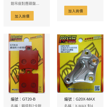
鉗吊座對應碟盤
180m/m通用車
加入詢價
種:DIO JR
加入詢價
編號：GT20-B
編號：G20X-MAX
名稱：鍛造對2卡鉗
名稱：X-MAX 對4