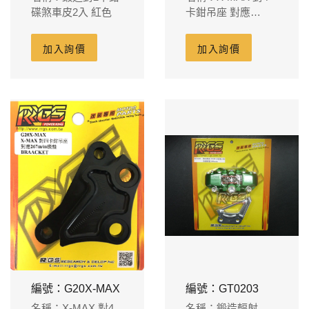
碟煞車皮2入 紅色
卡鉗吊座 對應
267m/m碟盤-銀
加入詢價
加入詢價
編號：G20X-MAX
編號：GT0203
名稱：X-MAX 對4
名稱：鍛造輻射