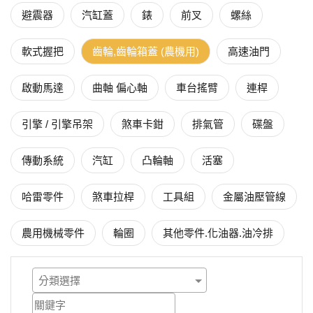
避震器
汽缸蓋
錶
前叉
螺絲
軟式握把
齒輪,齒輪箱蓋 (農機用)
高速油門
啟動馬達
曲軸 偏心軸
車台搖臂
連桿
引擎 / 引擎吊架
煞車卡鉗
排氣管
碟盤
傳動系統
汽缸
凸輪軸
活塞
哈雷零件
煞車拉桿
工具組
金屬油壓管線
農用機械零件
輪圈
其他零件.化油器.油冷排