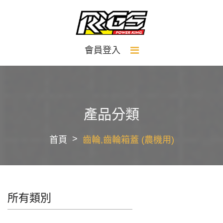
會員登入
產品分類
首頁
齒輪,齒輪箱蓋 (農機用)
所有類別