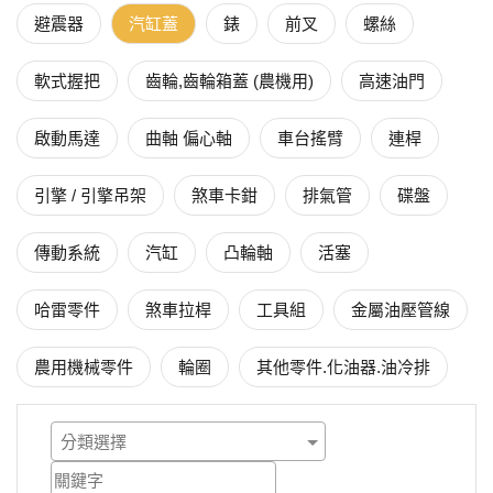
避震器
汽缸蓋
錶
前叉
螺絲
軟式握把
齒輪,齒輪箱蓋 (農機用)
高速油門
啟動馬達
曲軸 偏心軸
車台搖臂
連桿
引擎 / 引擎吊架
煞車卡鉗
排氣管
碟盤
傳動系統
汽缸
凸輪軸
活塞
哈雷零件
煞車拉桿
工具組
金屬油壓管線
農用機械零件
輪圈
其他零件.化油器.油冷排