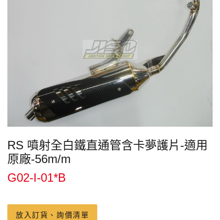
RS 噴射全白鐵直通管含卡夢護片-適用
原廠-56m/m
G02-I-01*B
放入訂貨、詢價清單