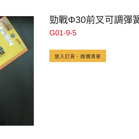
勁戰Φ30前叉可調彈簧組3
G01-9-5
放入訂貨、詢價清單