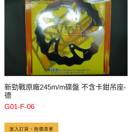
新勁戰原廠245m/m碟盤 不含卡鉗吊座-
德
G01-F-06
放入訂貨、詢價清單