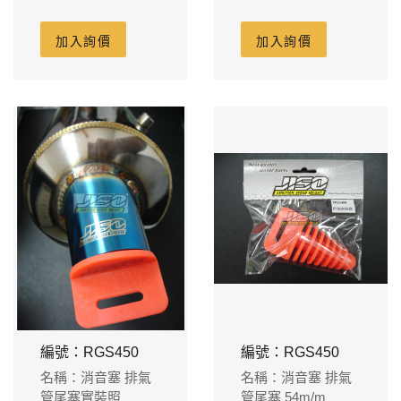
適用原廠-150cc
缸體120m/m-藍鈦尾
飾管
加入詢價
加入詢價
編號：RGS450
編號：RGS450
名稱：消音塞 排氣
名稱：消音塞 排氣
管尾塞實裝照
管尾塞 54m/m