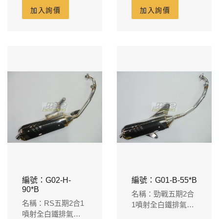
125m/m-藍鈦尾飾管
廠-150cc
加入詢價
加入詢價
(法蘭頭外徑38m/m
內徑32m/m)
編號：G02-H-
編號：G01-B-55*B
90*B
名稱：勁戰五期2合
名稱：RS五期2合1
1噴射全白鐵排氣管
噴射全白鐵排氣管
含卡夢護片-適用原