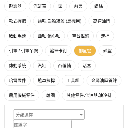
避震器
汽缸蓋
錶
前叉
螺絲
軟式握把
齒輪,齒輪箱蓋 (農機用)
高速油門
啟動馬達
曲軸 偏心軸
車台搖臂
連桿
引擎 / 引擎吊架
煞車卡鉗
排氣管
碟盤
傳動系統
汽缸
凸輪軸
活塞
哈雷零件
煞車拉桿
工具組
金屬油壓管線
農用機械零件
輪圈
其他零件.化油器.油冷排