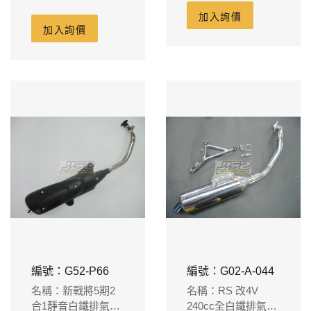
含卡夢護片-適用原
廠-58.5m/m
加入詢價
廠-55m/m
加入詢價
編號：G52-P66
編號：G02-A-044
名稱：新戰將5期2
名稱：RS 改4V
合1靜音白鐵排氣管-
240cc全白鐵排氣管