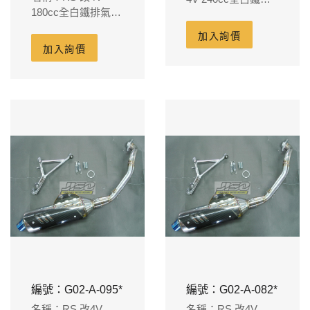
180cc全白鐵排氣管
氣管+卡夢護片 缸體
+卡夢護片 缸體
86m/m-藍鈦尾飾(法
加入詢價
80m/m-藍鈦尾飾管
蘭頭外徑38m/m內
加入詢價
(法蘭頭外徑38m/m
徑30m/m)
內徑30m/m) 含氧螺
絲
編號：G02-A-095*
編號：G02-A-082*
名稱：RS 改4V
名稱：RS 改4V