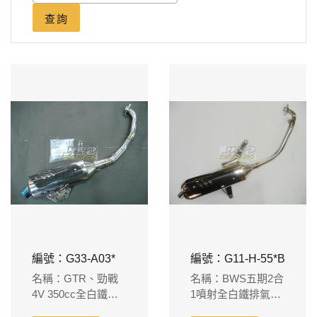
查詢
編號：G33-A03*
編號：G11-H-55*B
名稱：GTR、勁戰
名稱：BWS五期2合
4V 350cc全白鐵排
1噴射全白鐵排氣管
氣管+卡蒙護片 缸體
含卡夢護片-適用原