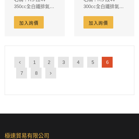
350cc全白鐵排氣管
300cc全白鐵排氣管
+卡夢護片 缸體
+卡夢護片 缸體
86m/m-藍鈦尾飾管
86m/m-藍鈦尾飾管
加入詢價
加入詢價
(法蘭頭外徑38m/m
(法蘭頭外徑38m/m
內徑32m/m)
內徑28m/m)
1
2
3
4
5
6
7
8
極速貿易有限公司