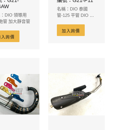
：G21-
編號：G21-P11
4AW
名稱：DIO 泰國
：DIO 領導用
管-125 平管 DIO 56
5砲管 加大靜音管
用-膨脹室108
加入詢價
加入詢價