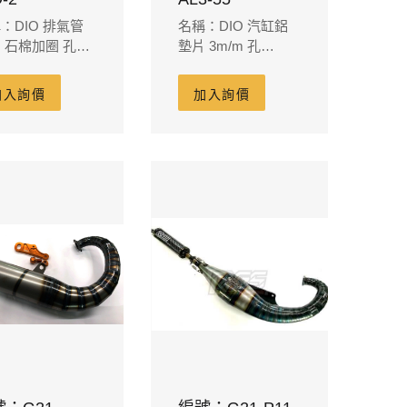
：DIO 排氣管
名稱：DIO 汽缸鋁
 石棉加圈 孔31
墊片 3m/m 孔
m
55m/m
加入詢價
加入詢價