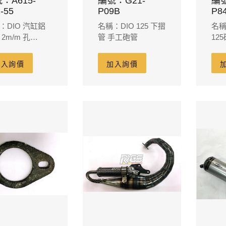
：A615-
編號：G21-
編號
-55
P09B
P8
：DIO 汽缸鋁
名稱：DIO 125 下摺
名稱
2m/m 孔
管 手工砲管
12
/m
加入詢價
加入詢價