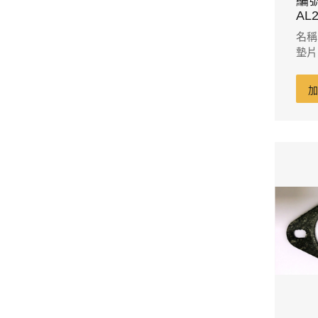
編號
AL2
名稱
墊片 
55m