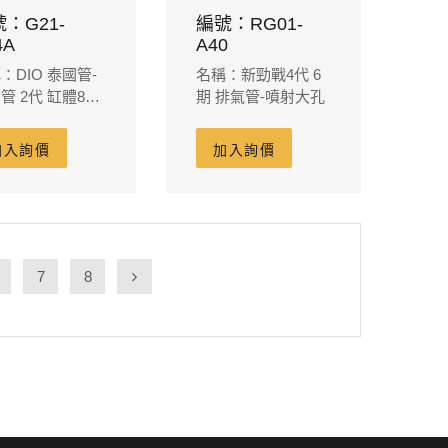
：G21-
編號：RG01-
4A
A40
：DIO 泰國管-
名稱：新勁戰4代 6
管 2代 缸體84
期 排氣管-噴射大孔
320
加入詢價
加入詢價
7
8