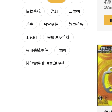
名稱
183
傳動系統
汽缸
凸輪軸
黑色 
用
活塞
哈雷零件
煞車拉桿
工具組
金屬油壓管線
農用機械零件
輪圈
其他零件.化油器.油冷排