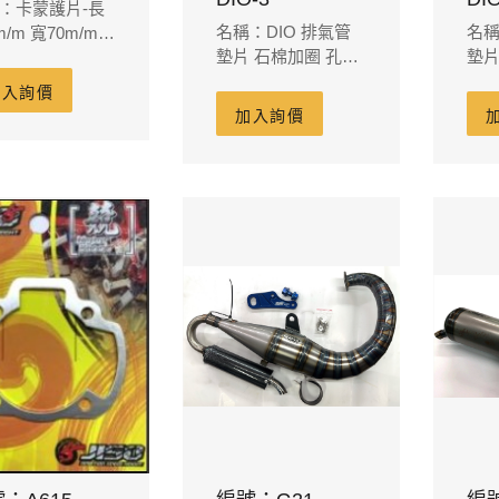
：卡蒙護片-長
名稱：DIO 排氣管
名稱
m/m 寬70m/m
墊片 石棉加圈 孔31
墊片
P18 P65 P68可
厚3m
厚2
加入詢價
加入詢價