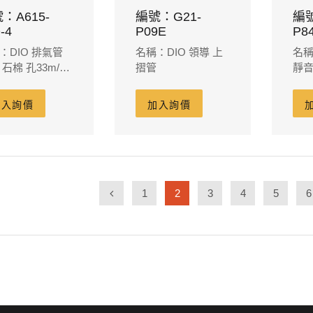
：A615-
編號：G21-
編號
-4
P09E
P8
：DIO 排氣管
名稱：DIO 領導 上
名稱
 石棉 孔33m/m
摺管
靜音
m/m
尾管
加入詢價
加入詢價
1
2
3
4
5
6