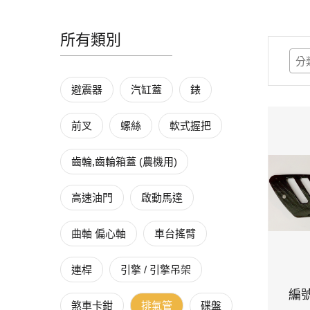
所有類別
避震器
汽缸蓋
錶
前叉
螺絲
軟式握把
齒輪,齒輪箱蓋 (農機用)
高速油門
啟動馬達
曲軸 偏心軸
車台搖臂
連桿
引擎 / 引擎吊架
編號
煞車卡鉗
排氣管
碟盤