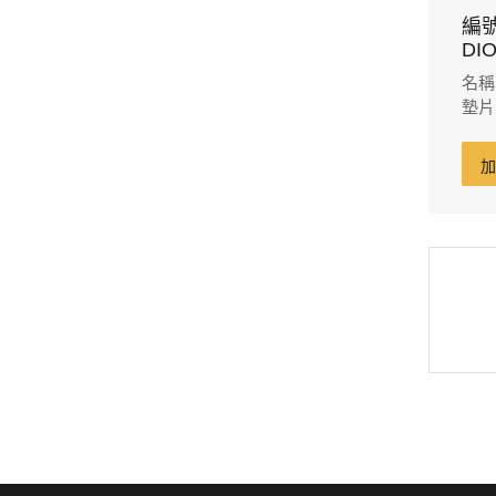
編號
DIO
名稱
墊片
厚3