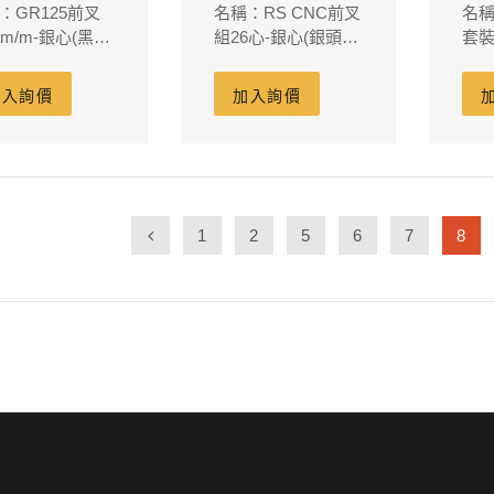
：GR125前叉
名稱：RS CNC前叉
名稱
1m/m-銀心(黑頭
組26心-銀心(銀頭鐵
套
)
灰身)340L
加入詢價
加入詢價
1
2
5
6
7
8