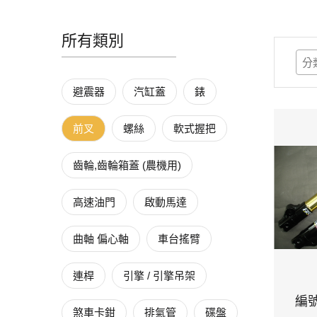
所有類別
避震器
汽缸蓋
錶
前叉
螺絲
軟式握把
齒輪,齒輪箱蓋 (農機用)
高速油門
啟動馬達
曲軸 偏心軸
車台搖臂
連桿
引擎 / 引擎吊架
編號
煞車卡鉗
排氣管
碟盤