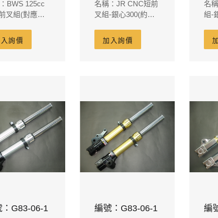
BWS 125cc
名稱：JR CNC短前
名稱
3前叉組(對應原
叉組-銀心300(約短
組-
鉗原廠碟盤
8cm)RUCKUS
m/m)
加入詢價
加入詢價
：G83-06-1
編號：G83-06-1
編號