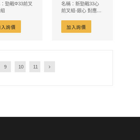
：勁戰Φ33前叉
名稱：新勁戰33心
裝組
前叉組-銀心 對應原
廠卡鉗 260m/m碟盤
(黑頭藍管銀心)
加入詢價
加入詢價
9
10
11