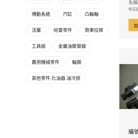
名稱：
Φ3
傳動系統
汽缸
凸輪軸
廠卡
220
活塞
哈雷零件
煞車拉桿
工具組
金屬油壓管線
農用機械零件
輪圈
其他零件.化油器.油冷排
編號