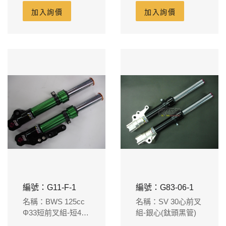
加入詢價
加入詢價
編號：G11-F-1
編號：G83-06-1
名稱：BWS 125cc
名稱：SV 30心前叉
Φ33短前叉組-短4公
組-銀心(鈦頭黑管)
分(對應原廠卡鉗原