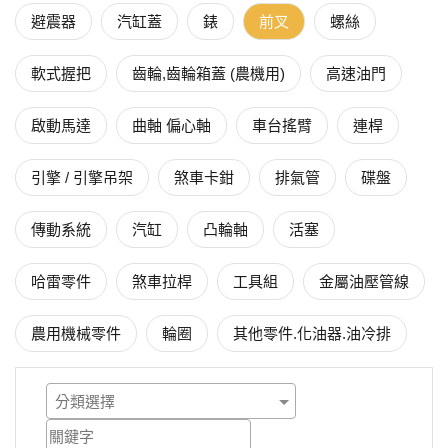
避震器
汽缸蓋
錶
前叉
螺絲
軟式握把
齒輪,齒輪箱蓋 (農機用)
高速油門
啟動馬達
曲軸 偏心軸
車台搖臂
連桿
引擎 / 引擎吊架
煞車卡鉗
排氣管
碟盤
傳動系統
汽缸
凸輪軸
活塞
哈雷零件
煞車拉桿
工具組
金屬油壓管線
農用機械零件
輪圈
其他零件.化油器.油冷排