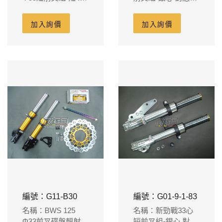
分 對應B牌對4卡鉗
CNC鋁合金對4卡鉗
吊座260m/m碟盤
吊座260m/m碟盤
加入詢價
加入詢價
編號：G11-B30
編號：G01-9-1-83
名稱：BWS 125
名稱：新勁戰33心
Φ33前叉碟盤輻射卡
短前叉組-銀心 對應