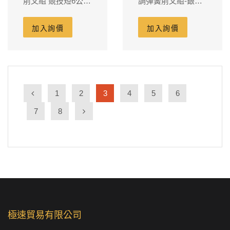
前叉組 競技短6公分
調彈簧前叉組-銀心
-對應原廠245
對應B牌對4卡鉗吊
座220m/m碟盤-短6
加入詢價
加入詢價
公分
1
2
3
4
5
6
7
8
極速貿易有限公司