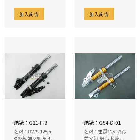
10前叉 長度275L
對應B牌輻射卡鉗吊
座200m/m碟盤-短6
加入詢價
加入詢價
公分
編號：G11-F-3
編號：G84-D-01
名稱：BWS 125cc
名稱：雷霆125 33心
Φ33短前叉組-短4公
前叉組-銀心 對應