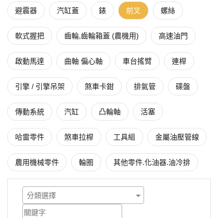
避震器
汽缸蓋
錶
前叉
螺絲
軟式握把
齒輪,齒輪箱蓋 (農機用)
高速油門
啟動馬達
曲軸 偏心軸
車台搖臂
連桿
引擎 / 引擎吊架
煞車卡鉗
排氣管
碟盤
傳動系統
汽缸
凸輪軸
活塞
哈雷零件
煞車拉桿
工具組
金屬油壓管線
農用機械零件
輪圈
其他零件.化油器.油冷排