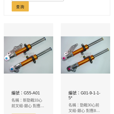
查詢
編號：G55-A01
編號：G01-9-1-1-
5*
名稱：新勁戰33心
名稱：勁戰30心前
前叉組-銀心 對應原
叉組-銀心 對應B牌
廠卡鉗 245m/m碟