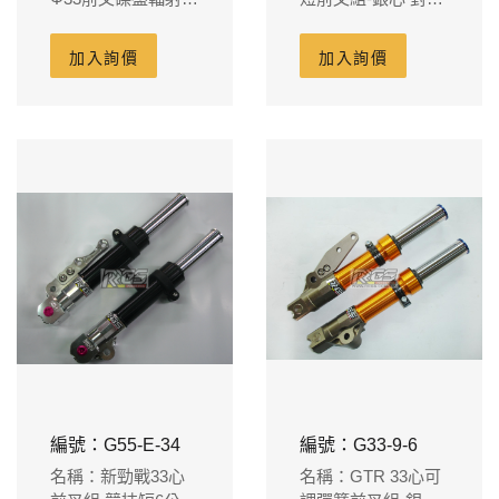
鉗套裝組
B牌對4卡鉗吊座
260m/m碟盤(約短
加入詢價
加入詢價
6cm)
編號：G55-E-34
編號：G33-9-6
名稱：新勁戰33心
名稱：GTR 33心可